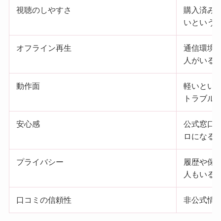
視聴のしやすさ
購入済み
いという
オフライン再生
通信環境
人がいる
動作面
軽いとい
トラブル
安心感
公式窓口
ロになる
プライバシー
履歴や保
人もいる
口コミの信頼性
非公式情